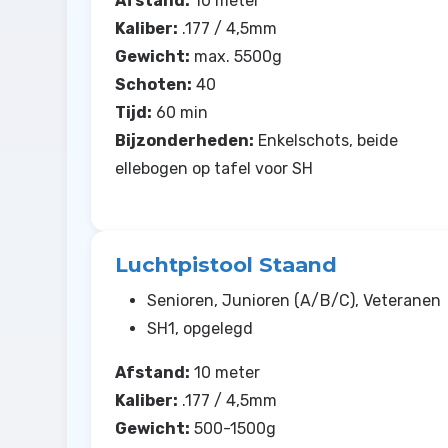
Afstand:
10 meter
Kaliber:
.177 / 4,5mm
Gewicht:
max. 5500g
Schoten:
40
Tijd:
60 min
Bijzonderheden:
Enkelschots, beide
ellebogen op tafel voor SH
Luchtpistool Staand
Senioren, Junioren (A/B/C), Veteranen
SH1, opgelegd
Afstand:
10 meter
Kaliber:
.177 / 4,5mm
Gewicht:
500-1500g