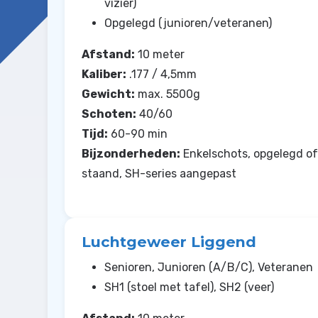
vizier)
Opgelegd (junioren/veteranen)
Afstand:
10 meter
Kaliber:
.177 / 4,5mm
Gewicht:
max. 5500g
Schoten:
40/60
Tijd:
60-90 min
Bijzonderheden:
Enkelschots, opgelegd of
staand, SH-series aangepast
Luchtgeweer Liggend
Senioren, Junioren (A/B/C), Veteranen
SH1 (stoel met tafel), SH2 (veer)