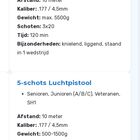
Afstand:
10 meter
Kaliber:
.177 / 4,5mm
Gewicht:
max. 5500g
Schoten:
3x20
Tijd:
120 min
Bijzonderheden:
knielend, liggend, staand
in 1 wedstrijd
5-schots Luchtpistool
Senioren, Junioren (A/B/C), Veteranen,
SH1
Afstand:
10 meter
Kaliber:
.177 / 4,5mm
Gewicht:
500-1500g