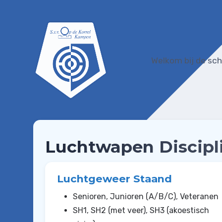
Word lid van SSV Op de Korrel
Welkom bij de sch
Luchtwapen Disciplines (KNSA)
Vuurwapen Disciplines (KNSA)
Schieten met Historische Wapens
Luchtwapen Discipl
Privacyverklaring
Vertrouwenspersoon
Luchtgeweer Staand
Club nieuws
Senioren, Junioren (A/B/C), Veteranen
SH1, SH2 (met veer), SH3 (akoestisch