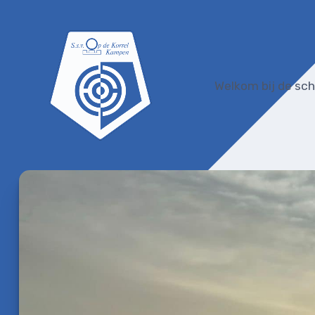
Word lid van SSV Op de Korrel
Welkom bij de sch
Luchtwapen Disciplines (KNSA)
Vuurwapen Disciplines (KNSA)
Schieten met Historische Wapens
Privacyverklaring
Vertrouwenspersoon
Club nieuws